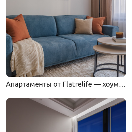
Апартаменты от Flatrelife — хоумстейджинг и комплектация под ключ