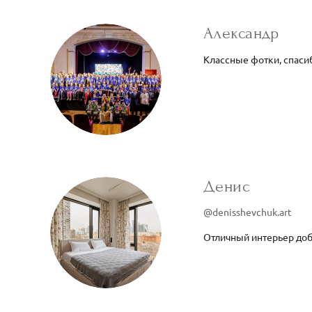
Александр
Классные фотки, спасиб
Денис
@denisshevchuk.art
Отличный интерьер до