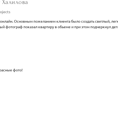
 Халилова
ojects
 онлайн. Основным пожеланием клиента было создать светлый, лег
ный фотограф показал квартиру в обьеме и при этом подчеркнул де
красные фото!