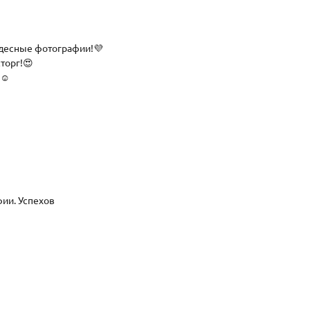
удесные фотографии!💜
торг!😍
☺️
ии. Успехов