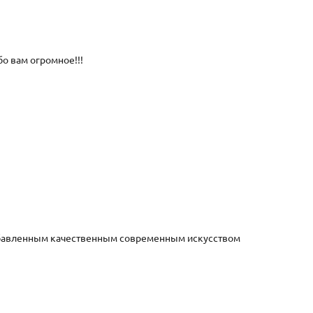
о вам огромное!!!
бавленным качественным современным искусством