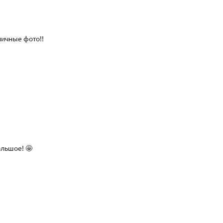
личные фото!!
ольшое! 🤩