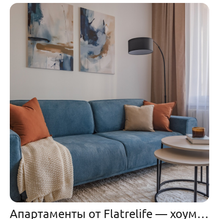
Апартаменты от Flatrelife — хоумстейджинг и комплектация под ключ